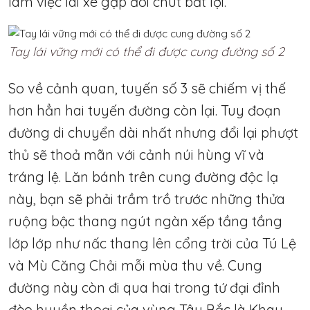
làm việc lái xe gặp đôi chút bất lợi.
Tay lái vững mới có thể đi được cung đường số 2
So về cảnh quan, tuyến số 3 sẽ chiếm vị thế
hơn hẳn hai tuyến đường còn lại. Tuy đoạn
đường di chuyển dài nhất nhưng đổi lại phượt
thủ sẽ thoả mãn với cảnh núi hùng vĩ và
tráng lệ. Lăn bánh trên cung đường độc lạ
này, bạn sẽ phải trầm trồ trước những thửa
ruộng bậc thang ngút ngàn xếp tầng tầng
lớp lớp như nấc thang lên cổng trời của Tú Lệ
và Mù Căng Chải mỗi mùa thu về. Cung
đường này còn đi qua hai trong tứ đại đỉnh
đèo huyền thoại của vùng Tây Bắc là Khau