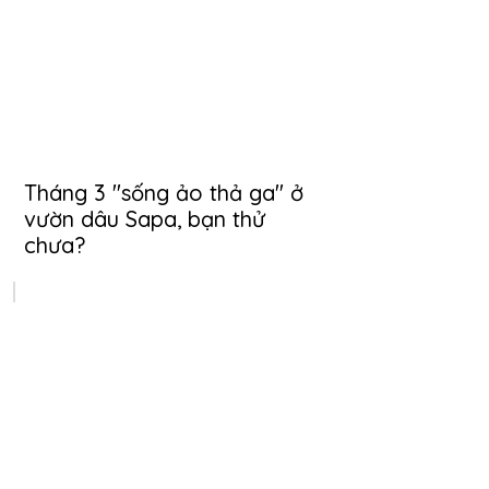
Tháng 3 "sống ảo thả ga" ở
vườn dâu Sapa, bạn thử
chưa?