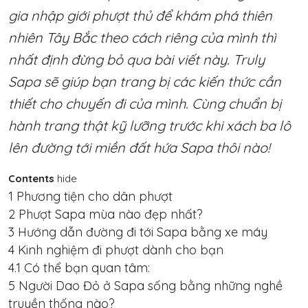
gia nhập giới phượt thủ để khám phá thiên
nhiên Tây Bắc theo cách riêng của mình thì
nhất định đừng bỏ qua bài viết này. Truly
Sapa sẽ giúp bạn trang bị các kiến thức cần
thiết cho chuyến đi của mình. Cùng chuẩn bị
hành trang thật kỹ lưỡng trước khi xách ba lô
lên đường tới miền đất hứa Sapa thôi nào!
Contents
hide
1
Phương tiện cho dân phượt
2
Phượt Sapa mùa nào đẹp nhất?
3
Hướng dẫn đường đi tới Sapa bằng xe máy
4
Kinh nghiệm đi phượt dành cho bạn
4.1
Có thể bạn quan tâm:
5
Người Dao Đỏ ở Sapa sống bằng những nghề
truyền thống nào?