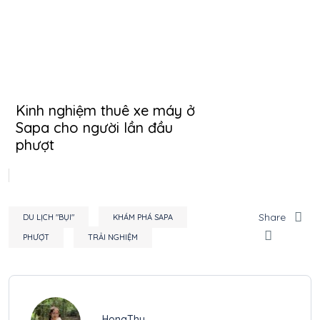
Kinh nghiệm thuê xe máy ở
Sapa cho người lần đầu
phượt
Share
DU LỊCH "BỤI"
KHÁM PHÁ SAPA
PHƯỢT
TRẢI NGHIỆM
HongThu