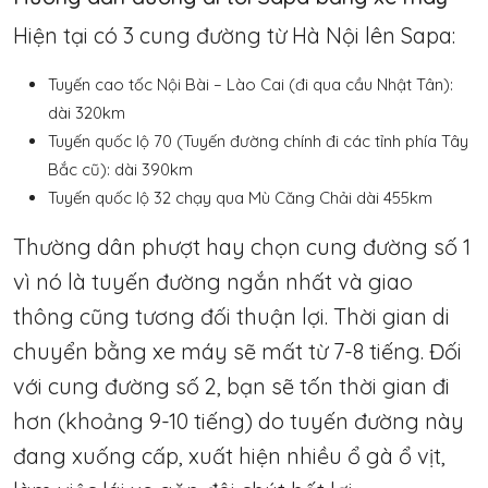
Hiện tại có 3 cung đường từ Hà Nội lên Sapa:
Tuyến cao tốc Nội Bài – Lào Cai (đi qua cầu Nhật Tân):
dài 320km
Tuyến quốc lộ 70 (Tuyến đường chính đi các tỉnh phía Tây
Bắc cũ): dài 390km
Tuyến quốc lộ 32 chạy qua Mù Căng Chải dài 455km
Thường dân phượt hay chọn cung đường số 1
vì nó là tuyến đường ngắn nhất và giao
thông cũng tương đối thuận lợi. Thời gian di
chuyển bằng xe máy sẽ mất từ 7-8 tiếng. Đối
với cung đường số 2, bạn sẽ tốn thời gian đi
hơn (khoảng 9-10 tiếng) do tuyến đường này
đang xuống cấp, xuất hiện nhiều ổ gà ổ vịt,