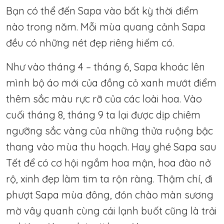
Bạn có thể đến Sapa vào bất kỳ thời điểm
nào trong năm. Mỗi mùa quang cảnh Sapa
đều có những nét đẹp riêng hiếm có.
Như vào tháng 4 – tháng 6, Sapa khoác lên
mình bộ áo mới của đồng cỏ xanh mướt điểm
thêm sắc màu rực rỡ của các loài hoa. Vào
cuối tháng 8, tháng 9 ta lại được dịp chiêm
ngưỡng sắc vàng của những thửa ruộng bậc
thang vào mùa thu hoạch. Hay ghé Sapa sau
Tết để có cơ hội ngắm hoa mận, hoa đào nở
rộ, xinh đẹp làm tim ta rộn ràng. Thậm chí, đi
phượt Sapa mùa đông, đón chào màn sương
mờ vây quanh cùng cái lạnh buốt cũng là trải