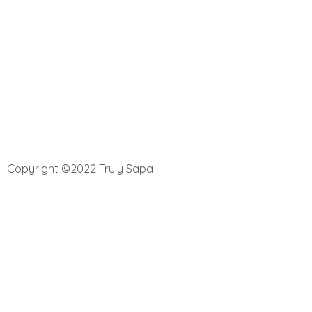
Đặt tour Sapa
Show diễn Tus De Liab Cabaret
Copyright ©2022 Truly Sapa