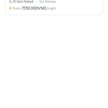
0 /5 Not Rated
No Review
7.130.000VND
from
/night
TRULY SAPA
Khám phá một Sapa bản sắc, một Sapa đích
thực.
098 941 12 90