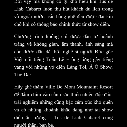
Bởi vậy mà không có gì khó hiểu khi Tus de
Liab Cabaret luôn thu hút khách du lịch trong
và ngoài nước, các hàng ghế đều được đặt kín
chỗ khi có thông báo chính thức từ show diễn.
Chương trình không chỉ được đầu tư hoành
tráng về không gian, âm thanh, ánh sáng mà
còn được dẫn dắt bởi nghệ sĩ người Đức gốc
Việt nổi tiếng Tuấn Lê – ông từng gây tiếng
vang với những vở diễn Làng Tôi, Á Ố Show,
The Dar…
Hãy ghé thăm Ville De Mont Mountaint Resort
để đắm chìm vào cảnh sắc thiên nhiên độc đáo,
trải nghiệm những cũng bậc cảm xúc khó quên
và có những khoảnh khắc đáng nhớ tại show
diễn ấn tượng – Tus de Liab Cabaret cùng
người thân, bạn bè.