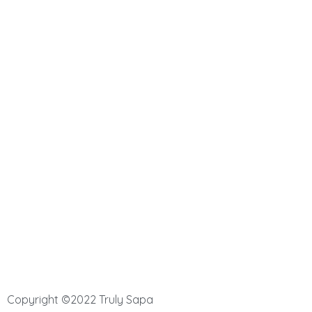
Thuần túy Sapa
Một đêm chill
DỊCH VỤ
Đặt phòng Sapa
Đặt tour Sapa
Show diễn Tus De Liab Cabaret
Copyright ©2022 Truly Sapa