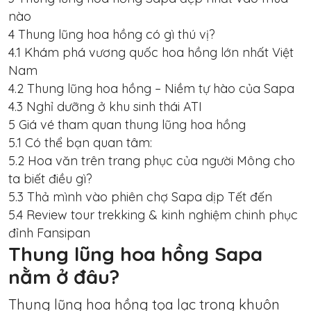
nào
4
Thung lũng hoa hồng có gì thú vị?
4.1
Khám phá vương quốc hoa hồng lớn nhất Việt
Nam
4.2
Thung lũng hoa hồng – Niềm tự hào của Sapa
4.3
Nghỉ dưỡng ở khu sinh thái ATI
5
Giá vé tham quan thung lũng hoa hồng
5.1
Có thể bạn quan tâm:
5.2
Hoa văn trên trang phục của người Mông cho
ta biết điều gì?
5.3
Thả mình vào phiên chợ Sapa dịp Tết đến
5.4
Review tour trekking & kinh nghiệm chinh phục
đỉnh Fansipan
Thung lũng hoa hồng Sapa
nằm ở đâu?
Thung lũng hoa hồng tọa lạc trong khuôn