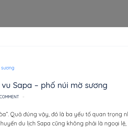
vi vu Sapa – phố núi mờ sương
 COMMENT
n hòa”. Quả đúng vậy, đó là ba yếu tố quan trọng 
Chuyến du lịch Sapa cũng không phải là ngoại lệ,