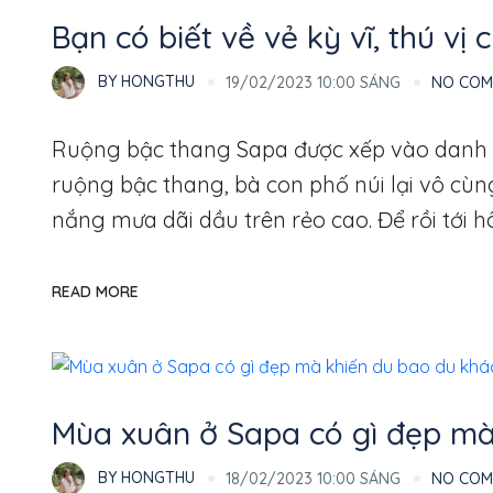
Thổ Địa
Bạn có biết về vẻ kỳ vĩ, thú v
BY
HONGTHU
19/02/2023 10:00 SÁNG
NO CO
Ruộng bậc thang Sapa được xếp vào danh sá
ruộng bậc thang, bà con phố núi lại vô cù
nắng mưa dãi dầu trên rẻo cao. Để rồi tới 
READ MORE
Thổ Địa
Mùa xuân ở Sapa có gì đẹp mà
BY
HONGTHU
18/02/2023 10:00 SÁNG
NO CO