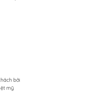
ù
khách bởi
yệt mỹ