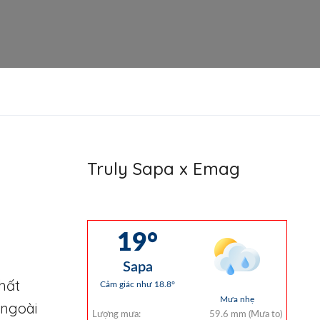
Truly Sapa x Emag
nhất
 ngoài