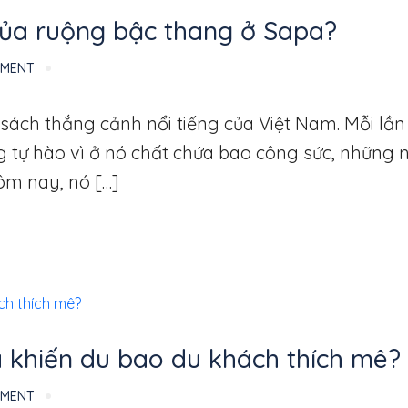
ị của ruộng bậc thang ở Sapa?
MMENT
ch thắng cảnh nổi tiếng của Việt Nam. Mỗi lần 
ng tự hào vì ở nó chất chứa bao công sức, những
hôm nay, nó […]
 khiến du bao du khách thích mê?
MMENT