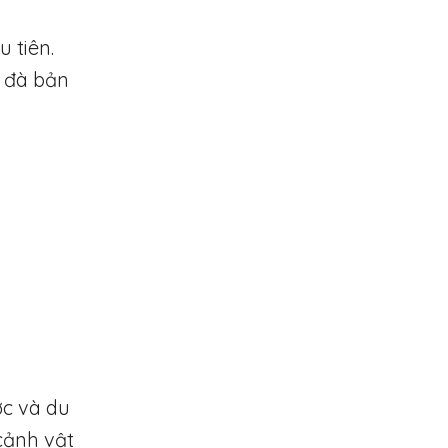
 tiên.
 đà bản
ớc và du
cảnh vật