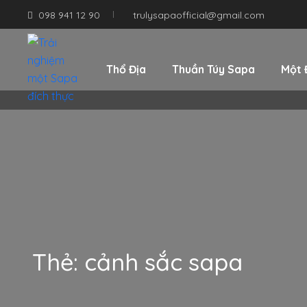
098 941 12 90
trulysapaofficial@gmail.com
Thổ Địa
Thuần Túy Sapa
Một 
Thẻ:
cảnh sắc sapa