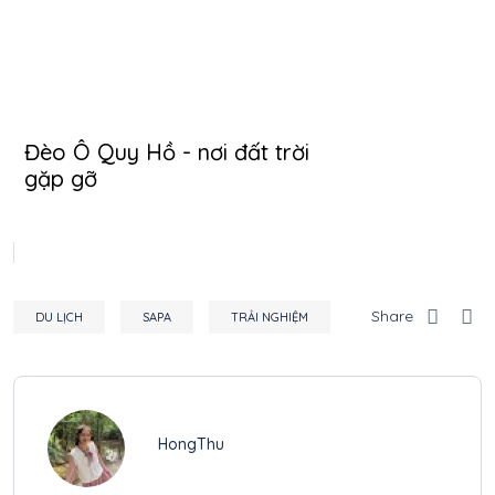
Đèo Ô Quy Hồ - nơi đất trời
gặp gỡ
Share
DU LỊCH
SAPA
TRẢI NGHIỆM
HongThu