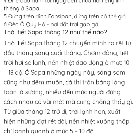
4
Đi lễ đầu năm tới ngay đền chùa nổi tiếng linh
thiêng ở Sapa
5
Đứng trên đỉnh Fansipan, đứng trên cả thế giới
6
Đèo Ô Quy Hồ - nơi đất trời gặp gỡ
Thời tiết Sapa tháng 12 như thế nào?
Thời tiết Sapa tháng 12 chuyển mình rõ rệt từ
đầu tháng sang cuối tháng. Chớm đông, tiết
trời hơi se lạnh, nền nhiệt dao động ở mức 10
– 18 độ. Ở Sapa những ngày này, sáng sớm
cũng như đêm muộn, cả thị trấn bảng lảng
toàn là sương, nhiều đến mức người đứng
cách nhau có vài mét mà cũng chẳng thấy gì.
Từ giữa tháng 12 trở đi, trời lạnh hơn, xuất
hiện những đợt rét dài, nền nhiệt xuống thấp
chỉ loanh quanh ở mức 5 – 10 độ.