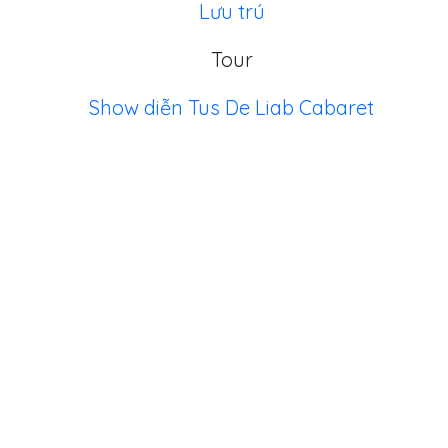
Lưu trú
Tour
Show diễn Tus De Liab Cabaret
TRULY SAPA
Khám phá một Sapa bản sắc, một Sapa đích
thực.