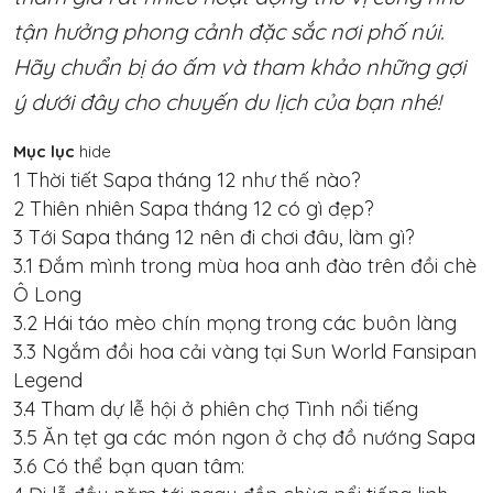
tận hưởng phong cảnh đặc sắc nơi phố núi.
Hãy chuẩn bị áo ấm và tham khảo những gợi
ý dưới đây cho chuyến du lịch của bạn nhé!
Mục lục
hide
1
Thời tiết Sapa tháng 12 như thế nào?
2
Thiên nhiên Sapa tháng 12 có gì đẹp?
3
Tới Sapa tháng 12 nên đi chơi đâu, làm gì?
3.1
Đắm mình trong mùa hoa anh đào trên đồi chè
Ô Long
3.2
Hái táo mèo chín mọng trong các buôn làng
3.3
Ngắm đồi hoa cải vàng tại Sun World Fansipan
Legend
3.4
Tham dự lễ hội ở phiên chợ Tình nổi tiếng
3.5
Ăn tẹt ga các món ngon ở chợ đồ nướng Sapa
3.6
Có thể bạn quan tâm: