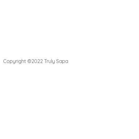
Show diễn Tus De Liab Cabaret
Copyright ©2022 Truly Sapa