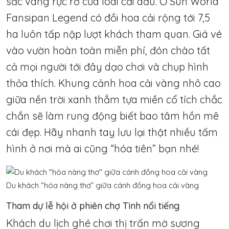
sắc vàng rực rỡ của loài cải dầu. Ở Sun World
Fansipan Legend có đồi hoa cải rộng tới 7,5
ha luôn tấp nập lượt khách tham quan. Giá vé
vào vườn hoàn toàn miễn phí, đón chào tất
cả mọi người tới đây dạo chơi và chụp hình
thỏa thích. Khung cảnh hoa cải vàng nhô cao
giữa nền trời xanh thẳm tựa miền cổ tích chắc
chắn sẽ làm rung động biết bao tâm hồn mê
cái đẹp. Hãy nhanh tay lưu lại thật nhiều tấm
hình ở nơi mà ai cũng “hóa tiên” bạn nhé!
Du khách “hóa nàng thơ” giữa cánh đồng hoa cải vàng
Tham dự lễ hội ở phiên chợ Tình nổi tiếng
Khách du lịch ghé chơi thị trấn mờ sương