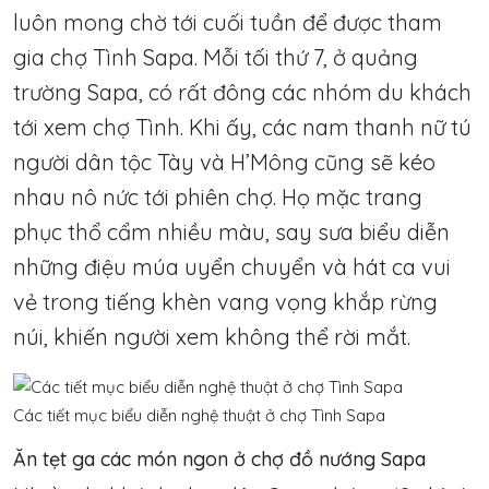
luôn mong chờ tới cuối tuần để được tham
gia chợ Tình Sapa. Mỗi tối thứ 7, ở quảng
trường Sapa, có rất đông các nhóm du khách
tới xem chợ Tình. Khi ấy, các nam thanh nữ tú
người dân tộc Tày và H’Mông cũng sẽ kéo
nhau nô nức tới phiên chợ. Họ mặc trang
phục thổ cẩm nhiều màu, say sưa biểu diễn
những điệu múa uyển chuyển và hát ca vui
vẻ trong tiếng khèn vang vọng khắp rừng
núi, khiến người xem không thể rời mắt.
Các tiết mục biểu diễn nghệ thuật ở chợ Tình Sapa
Ăn tẹt ga các món ngon ở chợ đồ nướng Sapa