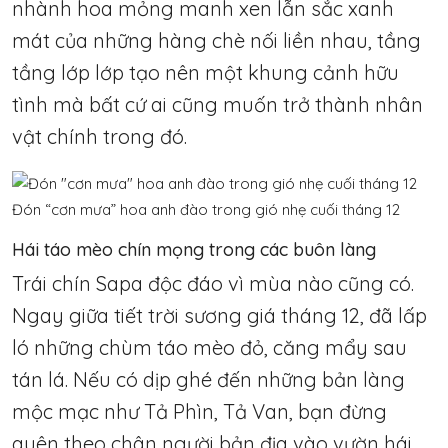
nhành hoa mỏng manh xen lẫn sắc xanh
mát của những hàng chè nối liền nhau, tầng
tầng lớp lớp tạo nên một khung cảnh hữu
tình mà bất cứ ai cũng muốn trở thành nhân
vật chính trong đó.
Đón “cơn mưa” hoa anh đào trong gió nhẹ cuối tháng 12
Hái táo mèo chín mọng trong các buôn làng
Trái chín Sapa độc đáo vì mùa nào cũng có.
Ngay giữa tiết trời sương giá tháng 12, đã lấp
ló những chùm táo mèo đỏ, căng mẩy sau
tán lá. Nếu có dịp ghé đến những bản làng
mộc mạc như Tả Phìn, Tả Van, bạn đừng
quên theo chân người bản địa vào vườn hái