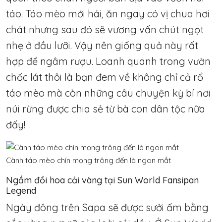
táo. Táo mèo mới hái, ăn ngay có vị chua hơi
chát nhưng sau đó sẽ vương vấn chút ngọt
nhẹ ở đầu lưỡi. Vậy nên giống quả này rất
hợp để ngâm rượu. Loanh quanh trong vườn
chốc lát thôi là bạn đem về không chỉ cả rổ
táo mèo mà còn những câu chuyện kỳ bí nơi
núi rừng được chia sẻ từ bà con dân tộc nữa
đấy!
Cành táo mèo chín mọng trông đến là ngon mắt
Ngắm đồi hoa cải vàng tại Sun World Fansipan
Legend
Ngày đông trên Sapa sẽ được sưởi ấm bằng