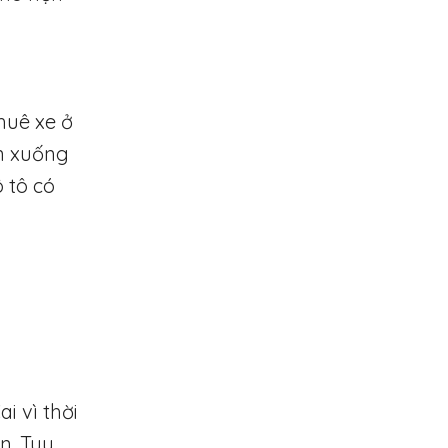
huê xe ở
ôn xuống
 tô có
 vì thời
n. Tuy