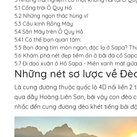
5.1
Cổng trời Ô Quy Hồ
5.2
Những ngọn thác hùng vĩ
5.3
Cầu kính Rồng Mây
5.4
Săn Mây trên Ô Quy Hồ
5.4.1
Có thể bạn quan tâm:
5.5
Bạn đang tìm món ngon, độc lạ ở Sapa? Thử
5.6
Khám phá nét đẹp tiềm ẩn ở bãi đá cổ Sap
5.7
Đi dạo xuân ở Hồ Sapa - Miền xanh mát giữa 
Những nét sơ lược về Đè
Là cung đường thuộc quốc lộ 4D nối liền 2
qua dãy Hoàng Liên Sơn, bởi vậy con đèo c
nhắc đến cung đường đèo khét tiếng bởi độ