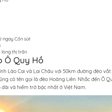
 ngay Cốn sủi!
a
lòng thị trấn
o Ô Quy Hồ
 tỉnh Lào Cai và Lai Châu với 50km đường đèo vắ
ũng có tên gọi là đèo Hoàng Liên. Nhắc đến Ô Q
 dài và hiểm trở bậc nhất ở Việt Nam.