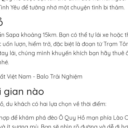
Tình Yêu để tưởng nhớ một chuyện tình bi thảm.
ồ
ấn Sapa khoảng 15km. Bạn có thể tự lái xe hoặc t
 uốn lượn, hiểm trở, đặc biệt là đoạn từ Trạm T
 tay lái, chúng mình khuyến khích bạn hãy thuê ô
nhé.
i gian nào
 du khách có hai lựa chọn về thời điểm:
 hợp để khám phá đèo Ô Quy Hồ mạn phía Lào Cai
 và ít sương mù. Bạn sẽ nhìn rõ đường và dễ đi hơ