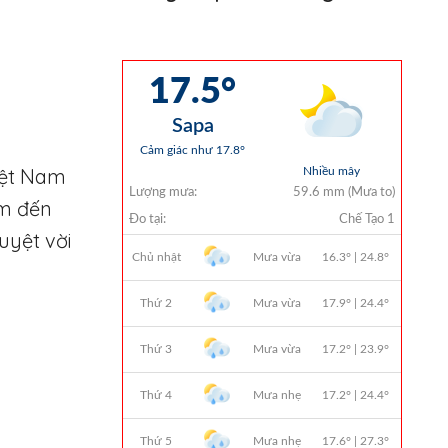
iệt Nam
ểm đến
uyệt vời