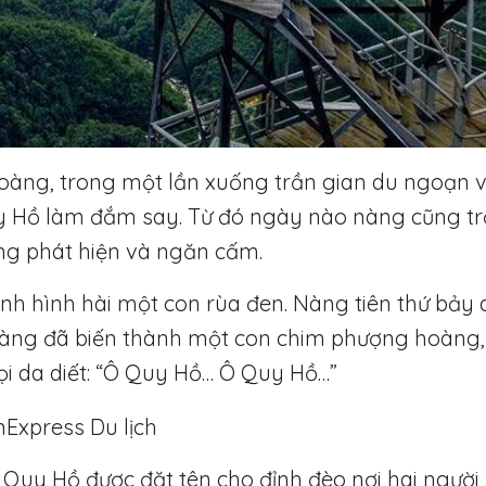
Hoàng, trong một lần xuống trần gian du ngoạn 
uy Hồ làm đắm say. Từ đó ngày nào nàng cũng t
ng phát hiện và ngăn cấm.
nh hình hài một con rùa đen. Nàng tiên thứ bảy
nàng đã biến thành một con chim phượng hoàng
i da diết: “Ô Quy Hồ… Ô Quy Hồ…”
 Quy Hồ được đặt tên cho đỉnh đèo nơi hai người