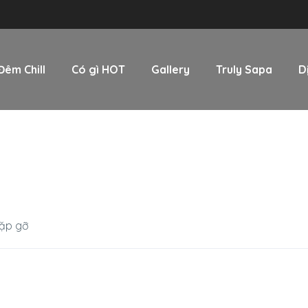
Đêm Chill
Có gì HOT
Gallery
Truly Sapa
D
gặp gỡ