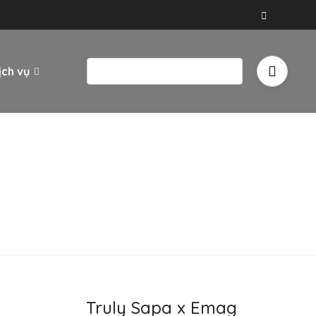
ịch vụ
Truly Sapa x Emag