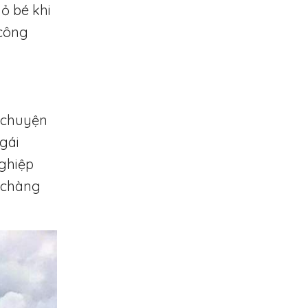
ỏ bé khi
 công
u chuyện
 gái
ghiệp
, chàng