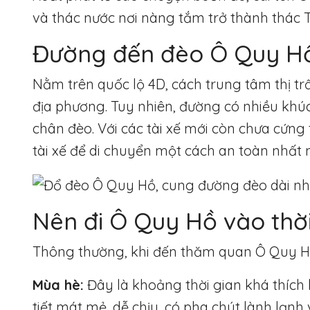
và thác nước nơi nàng tắm trở thành thác 
Đường đến đèo Ô Quy H
Nằm trên quốc lộ 4D, cách trung tâm thị tr
địa phương. Tuy nhiên, đường có nhiều khúc
chân đèo. Với các tài xế mới còn chưa cứng
tài xế để di chuyển một cách an toàn nhất 
Nên đi Ô Quy Hồ vào thờ
Thông thường, khi đến thăm quan Ô Quy Hồ,
Mùa hè:
Đây là khoảng thời gian khá thích
tiết mát mẻ, dễ chịu, có pha chút lành lạnh