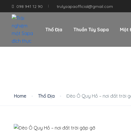
098 941 12 90
trulysapaofficial@gmail.com
Thổ Địa
Thuần Túy Sapa
Một 
Blog
Home
Thổ Địa
Đèo Ô Quy Hồ – nơi đất trời 