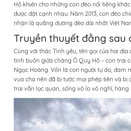
Hồ khiến cho những con đèo nổi tiếng khác
được đặt cạnh nhau. Năm 2013, con đèo chín
nhận là quãng đường đèo dài nhất Việt Na
Truyền thuyết đằng sau 
Cùng với thác Tình yêu, tên gọi của hai đ
tình buồn giữa chàng Ô Quy Hồ – con trai c
Ngọc Hoàng. Vốn là con người tự do, đam
vua cha nên đã bị tước mọi phép tiên và b
trai vẫn lạc quan, sống vô lo vô nghĩ, hàng