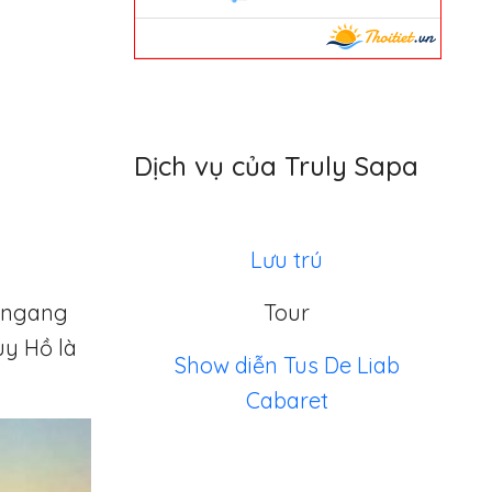
Dịch vụ của Truly Sapa
Lưu trú
t ngang
Tour
uy Hồ là
Show diễn Tus De Liab
Cabaret