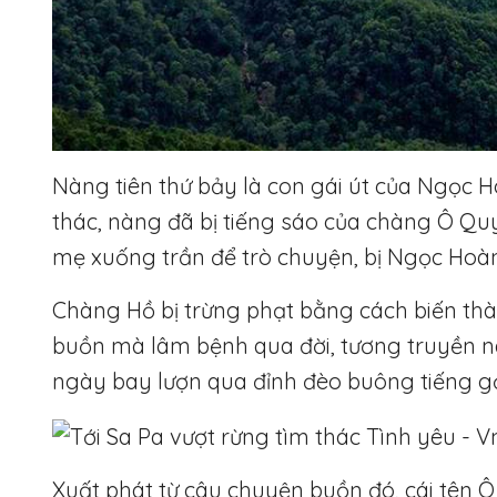
Nàng tiên thứ bảy là con gái út của Ngọc 
thác, nàng đã bị tiếng sáo của chàng Ô Q
mẹ xuống trần để trò chuyện, bị Ngọc Hoà
Chàng Hồ bị trừng phạt bằng cách biến thà
buồn mà lâm bệnh qua đời, tương truyền 
ngày bay lượn qua đỉnh đèo buông tiếng gọ
Xuất phát từ câu chuyện buồn đó, cái tên Ô