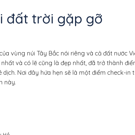
 đất trời gặp gỡ
 của vùng núi Tây Bắc nói riêng và cả đất nước V
nhất và có lẽ cũng là đẹp nhất, đã trở thành đi
 dịch. Nơi đây hứa hẹn sẽ là một điểm check-in t
n này.
y Hồ