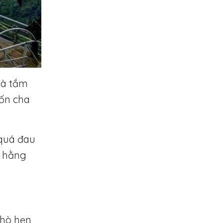
và tắm
rốn cha
 quá đau
, hằng
 hò hẹn