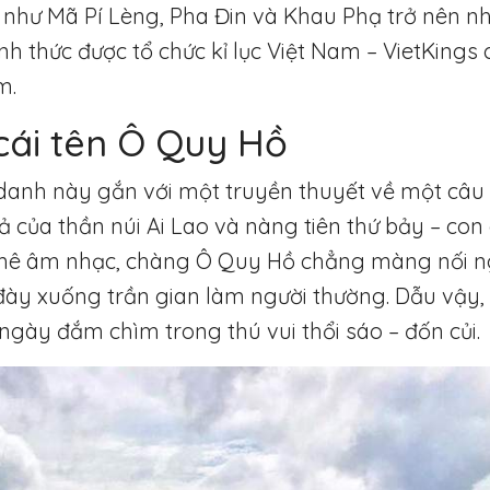
 như Mã Pí Lèng, Pha Đin và Khau Phạ trở nên nh
h thức được tổ chức kỉ lục Việt Nam – VietKings
m.
cái tên Ô Quy Hồ
ịa danh này gắn với một truyền thuyết về một câ
ả của thần núi Ai Lao và nàng tiên thứ bảy – con
 mê âm nhạc, chàng Ô Quy Hồ chẳng màng nối n
ị đày xuống trần gian làm người thường. Dẫu vậy
 ngày đắm chìm trong thú vui thổi sáo – đốn củi.