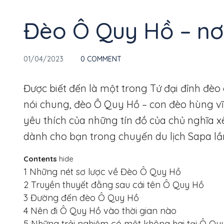
Thổ Địa
Đèo Ô Quy Hồ – nơi
01/04/2023
0 COMMENT
Được biết đến là một trong Tứ đại đỉnh đèo
nói chung, đèo Ô Quy Hồ – con đèo hùng vĩ 
yêu thích của những tín đồ của chủ nghĩa xê
dành cho bạn trong chuyến du lịch Sapa lầ
Contents
hide
1
Những nét sơ lược về Đèo Ô Quy Hồ
2
Truyền thuyết đằng sau cái tên Ô Quy Hồ
3
Đường đến đèo Ô Quy Hồ
4
Nên đi Ô Quy Hồ vào thời gian nào
5
Những trải nghiệm có một không hai tại Ô Qu