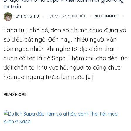
thị trấn
13/03/2023 3:00 CHIỀU
NO COMMENT
BY
HONGTHU
Sapa tuy nhỏ bé, đơn sơ nhưng chứa đựng vô
số điều bất ngờ. Đến nay, nhiều người vẫn
còn ngạc nhiên khi nghe tới địa điểm tham
quan có tên là hồ Sapa. Thậm chí, cho đến lúc
đặt chân tới khu vực hồ, người ta cũng chưa
hết ngỡ ngàng trước làn nước […]
READ MORE
Thổ Địa