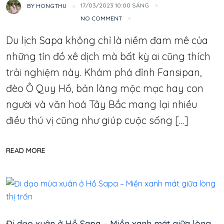
17/03/2023 10:00 SÁNG
BY
HONGTHU
NO COMMENT
Du lịch Sapa không chỉ là niềm đam mê của
những tín đồ xê dịch mà bất kỳ ai cũng thích
trải nghiệm này. Khám phá đỉnh Fansipan,
đèo Ô Quy Hồ, bản làng mộc mạc hay con
người và văn hoá Tây Bắc mang lại nhiều
điều thú vị cũng như giúp cuộc sống […]
READ MORE
Thổ Địa
Đi dạo xuân ở Hồ Sapa – Miền xanh mát giữa lòng