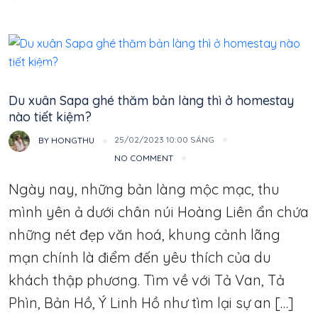
Một Đêm Chill
Du xuân Sapa ghé thăm bản làng thì ở homestay
nào tiết kiệm?
25/02/2023 10:00 SÁNG
BY
HONGTHU
NO COMMENT
Ngày nay, những bản làng mộc mạc, thu
mình yên ả dưới chân núi Hoàng Liên ẩn chứa
những nét đẹp văn hoá, khung cảnh lãng
mạn chính là điểm đến yêu thích của du
khách thập phương. Tìm về với Tả Van, Tả
Phìn, Bản Hồ, Ý Linh Hồ như tìm lại sự an […]