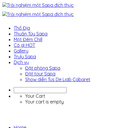
Thổ Địa
Thuần Túy Sapa
Một Đêm Chill
Có gì HOT
Gallery
Truly Sapa
Dịch vụ
Đặt phòng Sapa
Đặt tour Sapa
Show diễn Tus De Liab Cabaret
Your Cart
Your cart is empty
Blog
Home