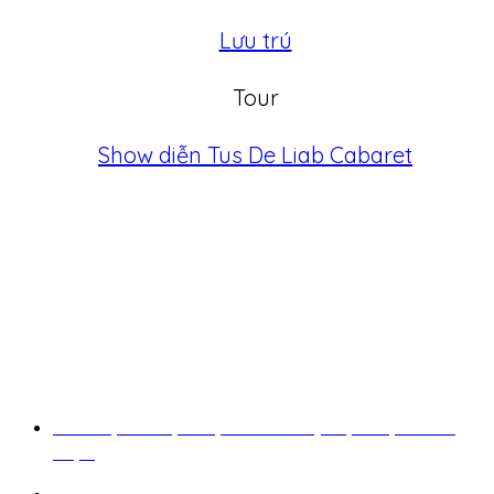
Lưu trú
Tour
Show diễn Tus De Liab Cabaret
TRULY SAPA
Khám phá một Sapa bản sắc, một Sapa đích
thực.
098 941 12 90