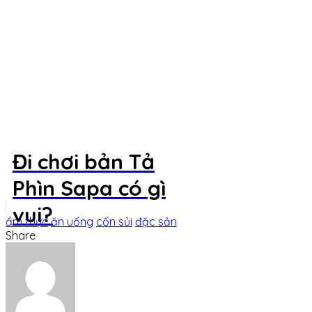
Đi chơi bản Tả
Phìn Sapa có gì
vui?
ẩm thực
ăn uống
cốn sủi
đặc sản
Share