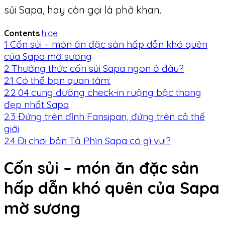
sủi Sapa, hay còn gọi là phở khan.
Contents
hide
1
Cốn sủi – món ăn đặc sản hấp dẫn khó quên
của Sapa mờ sương
2
Thưởng thức cốn sủi Sapa ngon ở đâu?
2.1
Có thể bạn quan tâm:
2.2
04 cung đường check-in ruộng bậc thang
đẹp nhất Sapa
2.3
Đứng trên đỉnh Fansipan, đứng trên cả thế
giới
2.4
Đi chơi bản Tả Phìn Sapa có gì vui?
Cốn sủi – món ăn đặc sản
hấp dẫn khó quên của Sapa
mờ sương