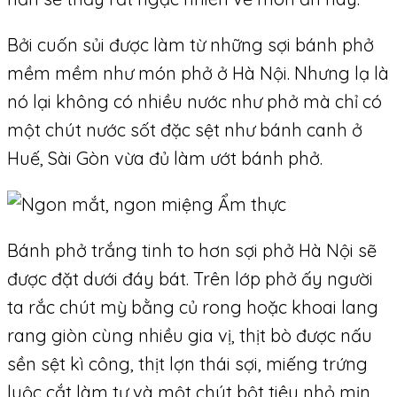
Bởi cuốn sủi được làm từ những sợi bánh phở
mềm mềm như món phở ở Hà Nội. Nhưng lạ là
nó lại không có nhiều nước như phở mà chỉ có
một chút nước sốt đặc sệt như bánh canh ở
Huế, Sài Gòn vừa đủ làm ướt bánh phở.
Bánh phở trắng tinh to hơn sợi phở Hà Nội sẽ
được đặt dưới đáy bát. Trên lớp phở ấy người
ta rắc chút mỳ bằng củ rong hoặc khoai lang
rang giòn cùng nhiều gia vị, thịt bò được nấu
sền sệt kì công, thịt lợn thái sợi, miếng trứng
luộc cắt làm tư và một chút bột tiêu nhỏ mịn,