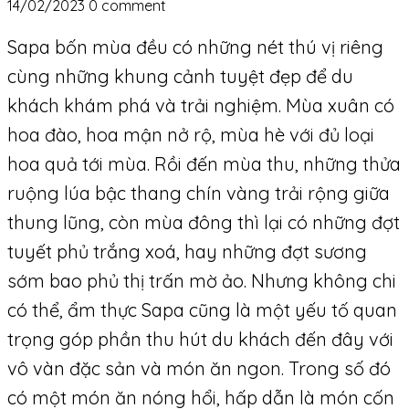
14/02/2023
0 comment
Sapa bốn mùa đều có những nét thú vị riêng
cùng những khung cảnh tuyệt đẹp để du
khách khám phá và trải nghiệm. Mùa xuân có
hoa đào, hoa mận nở rộ, mùa hè với đủ loại
hoa quả tới mùa. Rồi đến mùa thu, những thửa
ruộng lúa bậc thang chín vàng trải rộng giữa
thung lũng, còn mùa đông thì lại có những đợt
tuyết phủ trắng xoá, hay những đợt sương
sớm bao phủ thị trấn mờ ảo. Nhưng không chi
có thể, ẩm thực Sapa cũng là một yếu tố quan
trọng góp phần thu hút du khách đến đây với
vô vàn đặc sản và món ăn ngon. Trong số đó
có một món ăn nóng hổi, hấp dẫn là món cốn