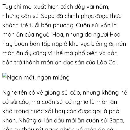
Tuy chỉ mới xuất hiện cách đây vài năm,
nhưng cốn sủi Sapa đã chinh phục được thực
khách trẻ tuổi bốn phương. Cuốn sủi vốn là
món ăn của người Hoa, nhưng do người Hoa
hay buôn bán tấp nập ở khu vực biên giới, nên
món ăn ấy cũng vì thế mà phổ biến và dần
dần trở thành món ăn đặc sản của Lào Cai.
Nghe tên có vẻ giống sủi cảo, nhưng không hề
có sủi cảo, mà cuốn sủi có nghĩa là món ăn
khô trong nước xốt hay còn được gọi là phở
khan. Những ai lần đầu mới ăn cuốn sủi Sapa,
hẳn sẽ thấy rất ngạc nhiên về món ăn này.