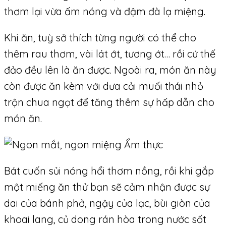
thơm lại vừa ấm nóng và đậm đà lạ miệng.
Khi ăn, tuỳ sở thích từng người có thể cho
thêm rau thơm, vài lát ớt, tương ớt… rồi cứ thế
đảo đều lên là ăn được. Ngoài ra, món ăn này
còn được ăn kèm với dưa cải muối thái nhỏ
trộn chua ngọt để tăng thêm sự hấp dẫn cho
món ăn.
Bát cuốn sủi nóng hổi thơm nồng, rồi khi gắp
một miếng ăn thử bạn sẽ cảm nhận được sự
dai của bánh phở, ngậy của lạc, bùi giòn của
khoai lang, củ dong rán hòa trong nước sốt