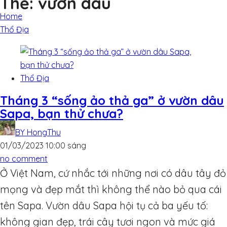
Thẻ:
vườn dâu
Home
Thổ Địa
Thổ Địa
Tháng 3 “sống ảo thả ga” ở vườn dâu
Sapa, bạn thử chưa?
BY
HongThu
01/03/2023 10:00 sáng
no comment
Ở Việt Nam, cứ nhắc tới những nơi có dâu tây đỏ
mọng và đẹp mắt thì không thể nào bỏ qua cái
tên Sapa. Vườn dâu Sapa hội tụ cả ba yếu tố:
không gian đẹp, trái cây tươi ngon và mức giá